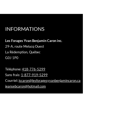
INFORMATIONS
Les Forages Yvan Benjamin Caron inc.
29-A, route Melucq Ouest
La Rédemption, Québec
G0J 1P0
Téléphone:
418-776-5299
Sans frais:
1-877-919-5299
Courriel:
jscaron@lesforagesyvanbenjamincaron.ca
jeansebcaron@hotmail.com
HEURES D’OUVERTURE
Du lundi au vendredi, de 8 h à 18 h