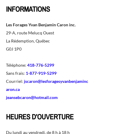
INFORMATIONS
Les Forages Yvan Benjamin Caron inc.
29-A, route Melucq Ouest
La Rédemption, Québec
G0J 1P0
Téléphone:
418-776-5299
Sans frais:
1-877-919-5299
Courriel:
jscaron@lesforagesyvanbenjaminc
aron.ca
jeansebcaron@hotmail.com
HEURES D’OUVERTURE
Du lundi au vendredi, de 8 h à 18 h